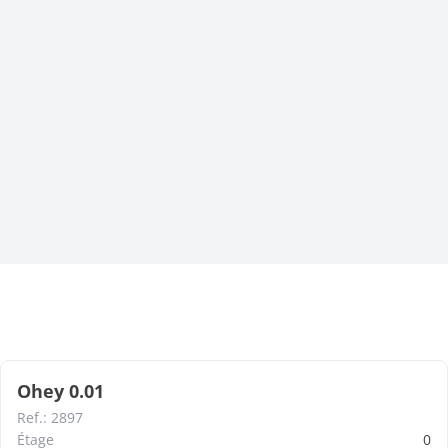
Ohey 0.01
Ref.
:
2897
Étage
0