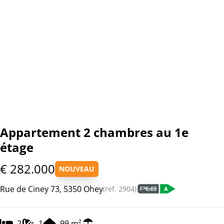
Appartement 2 chambres au 1e
étage
€ 282.000
NOUVEAU
Rue de Ciney 73, 5350 Ohey
(ref.
2904
)
2
1
99
m²