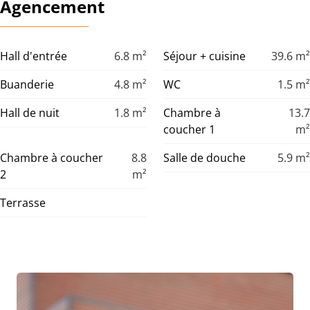
Agencement
Hall d'entrée
6.8
m²
Séjour + cuisine
39.6
m²
Buanderie
4.8
m²
WC
1.5
m²
Hall de nuit
1.8
m²
Chambre à
13.7
coucher 1
m²
Chambre à coucher
8.8
Salle de douche
5.9
m²
2
m²
Terrasse