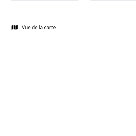
Vue de la carte
NOUVEAU
Appartement 1 chambre à Seilles