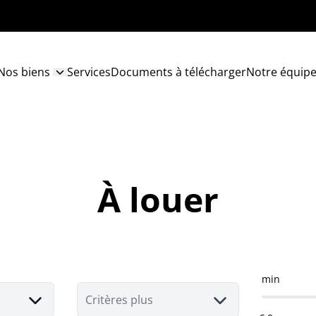
Nos biens
Services
Documents à télécharger
Notre équip
À louer
min
Critères plus