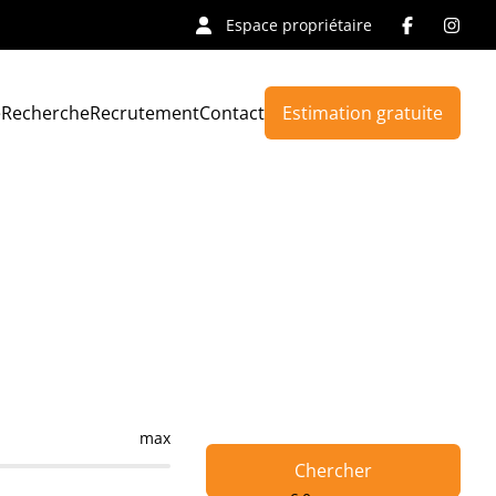
Espace propriétaire
e
Recherche
Recrutement
Contact
Estimation gratuite
max
Chercher