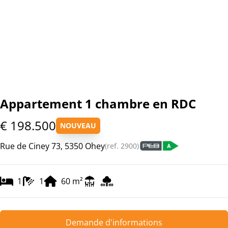
Appartement 1 chambre en RDC
€ 198.500
NOUVEAU
Rue de Ciney 73, 5350 Ohey
(ref.
2900
)
1
1
60
m²
Demande d'informations