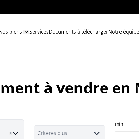
Nos biens
Services
Documents à télécharger
Notre équip
ment à vendre en
min
ove
Critères plus