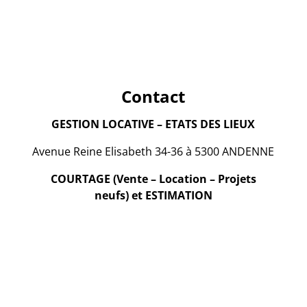
Contact
GESTION LOCATIVE – ETATS DES LIEUX
Avenue Reine Elisabeth 34-36 à 5300 ANDENNE
COURTAGE (Vente – Location – Projets
neufs) et ESTIMATION
Promenade des Ours 5-7 à 5300 ANDENNE
+32 (0)85/84 41 91
bureau@immexperts.be
6 - Belgique - Institut professionnel des agents immobiliers
info@ipi.be
)