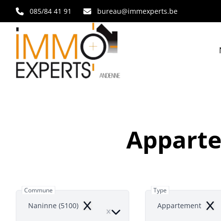
Aller au contenu principal
085/84 41 91
bureau@immexperts.be
Apparte
Commune
Type
Naninne (5100)
Appartement
Remove
Rem