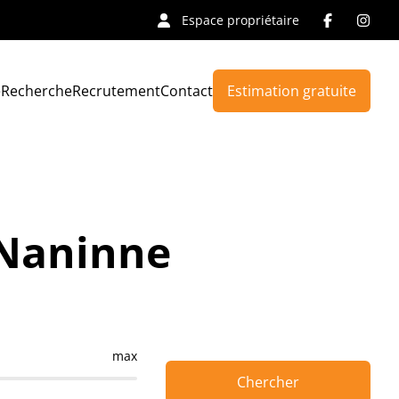
Espace propriétaire
e
Recherche
Recrutement
Contact
Estimation gratuite
 Naninne
max
Chercher