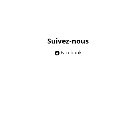
Suivez-nous
Facebook
, rue du Luxembourg 16 B, 1000 Bruxelles (02 505 38 50-