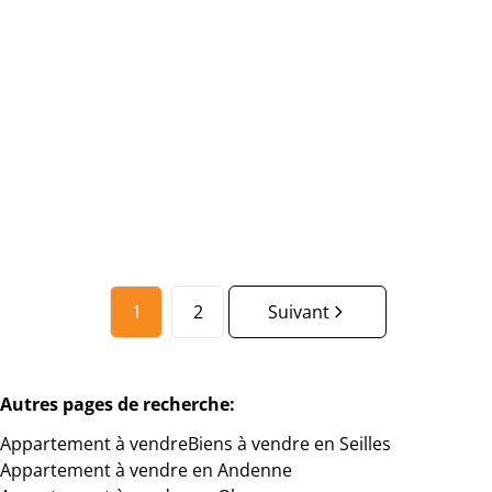
VENDU//Appartement/duplex idéalement situé à
Andenne
5300 Seilles
(ref.
3252
)
Vendu
1
1
79
m²
97
m²
1
1
2
Suivant
Autres pages de recherche
:
Appartement à vendre
Biens à vendre en Seilles
Appartement à vendre en Andenne