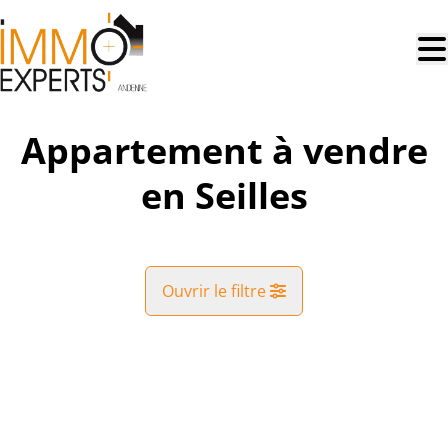
Aller au contenu principal
Appartement à vendre
en Seilles
Ouvrir le filtre
Commune
NOUVEAU
Andenne (5300)
Remove
Vue de la carte