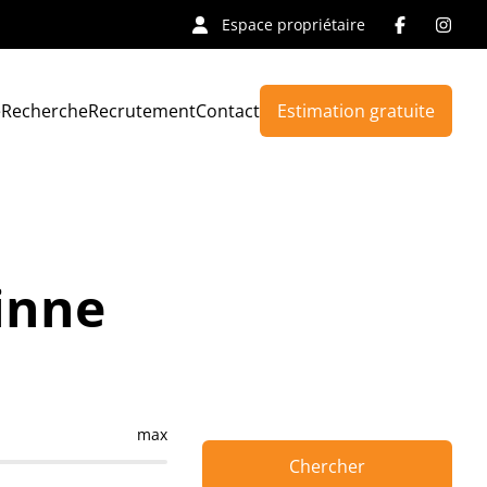
Espace propriétaire
e
Recherche
Recrutement
Contact
Estimation gratuite
inne
max
Chercher