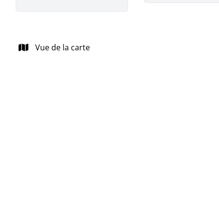
Vue de la carte
OPTION
!!!Option!!Maison idéalement située à