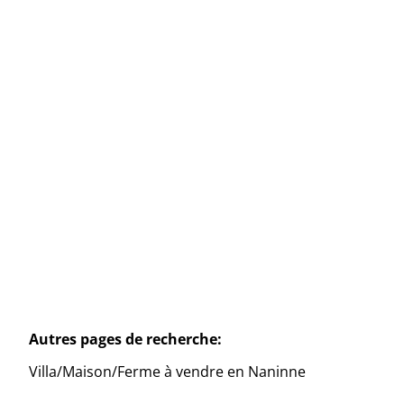
Naninne
Rue Badoux 13, 5100 Naninne
(ref.
3286
)
À partir de € 299.000
3
1
134
m²
617
m²
1
Autres pages de recherche
:
Villa/Maison/Ferme à vendre en Naninne