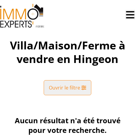
Aller au contenu principal
Villa/Maison/Ferme à
vendre en Hingeon
Ouvrir le filtre
Commune
Hingeon (5380)
Aucun résultat n'a été trouvé
Remove
Vue de la carte
pour votre recherche.