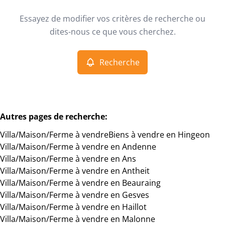
Type
Essayez de modifier vos critères de recherche ou
Villa/Maison/Ferme
Recherche
Trier par
Remove
dites-nous ce que vous cherchez.
Recherche
Critères plus
Min. budget
Autres pages de recherche
:
Villa/Maison/Ferme à vendre
Biens à vendre en Hingeon
Max. budget
Villa/Maison/Ferme à vendre en Andenne
Villa/Maison/Ferme à vendre en Ans
Villa/Maison/Ferme à vendre en Antheit
Villa/Maison/Ferme à vendre en Beauraing
Chercher
Villa/Maison/Ferme à vendre en Gesves
Villa/Maison/Ferme à vendre en Haillot
Villa/Maison/Ferme à vendre en Malonne