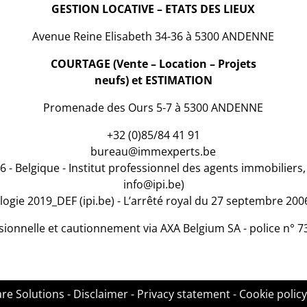
GESTION LOCATIVE – ETATS DES LIEUX
Avenue Reine Elisabeth 34-36 à 5300 ANDENNE
COURTAGE (Vente – Location – Projets
neufs) et ESTIMATION
Promenade des Ours 5-7 à 5300 ANDENNE
+32 (0)85/84 41 91
bureau@immexperts.be
6 - Belgique - Institut professionnel des agents immobiliers
info@ipi.be
)
ogie 2019_DEF (ipi.be)
-
L’arrêté royal du 27 septembre 20
sionnelle et cautionnement via AXA Belgium SA - police n° 7
re Solutions
-
Disclaimer
-
Privacy statement
-
Cookie policy