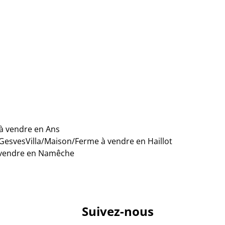
3
2
100
m²
113
m²
à vendre en Ans
 Gesves
Villa/Maison/Ferme à vendre en Haillot
 vendre en Namêche
Suivez-nous