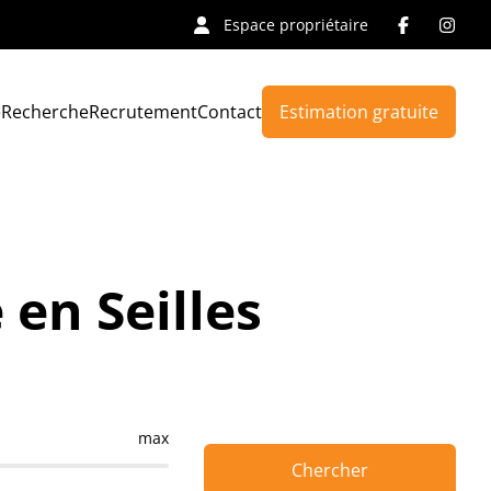
Espace propriétaire
e
Recherche
Recrutement
Contact
Estimation gratuite
en Seilles
max
Chercher