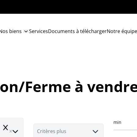
Nos biens
Services
Documents à télécharger
Notre équip
son/Ferme à vendre 
min
e
Remove
Critères plus