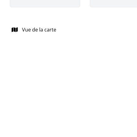
Vue de la carte
NOUVEAU
Belle maison 4 façades au "Nouveau