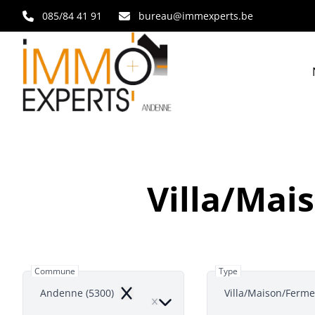
Aller au contenu principal
085/84 41 91
bureau@immexperts.be
Villa/Mai
Commune
Type
Andenne (5300)
Villa/Maison/Ferm
Remove