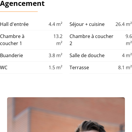
Agencement
Hall d'entrée
4.4
m²
Séjour + cuisine
26.4
m²
Chambre à
13.2
Chambre à coucher
9.6
coucher 1
m²
2
m²
Buanderie
3.8
m²
Salle de douche
4
m²
WC
1.5
m²
Terrasse
8.1
m²