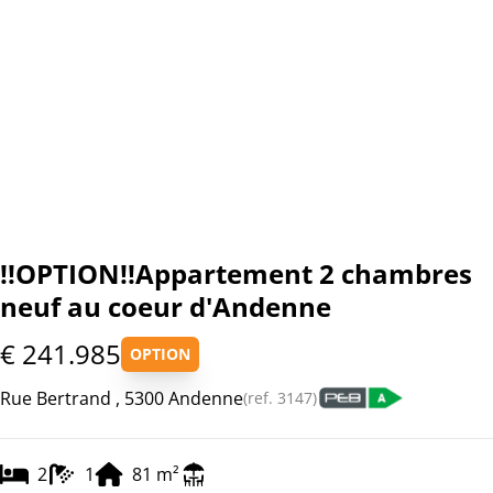
!!OPTION!!Appartement 2 chambres
neuf au coeur d'Andenne
€ 241.985
OPTION
Rue Bertrand , 5300 Andenne
(ref.
3147
)
2
1
81
m²