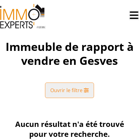
Aller au contenu principal
Immeuble de rapport à
vendre en Gesves
Ouvrir le filtre
Commune
Gesves (5340)
Aucun résultat n'a été trouvé
Remove
Vue de la carte
pour votre recherche.