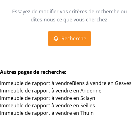
Type
Essayez de modifier vos critères de recherche ou
Immeuble de rapport
Recherche
Trier par
Remove
dites-nous ce que vous cherchez.
Recherche
Critères plus
Min. budget
Autres pages de recherche
:
Immeuble de rapport à vendre
Biens à vendre en Gesves
Max. budget
Immeuble de rapport à vendre en Andenne
Immeuble de rapport à vendre en Sclayn
Immeuble de rapport à vendre en Seilles
Immeuble de rapport à vendre en Thuin
Chercher