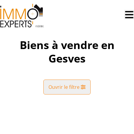
Aller au contenu principal
Biens à vendre en
Gesves
Ouvrir le filtre
Commune
VENDU
Gesves (5340)
Remove
Vue de la carte