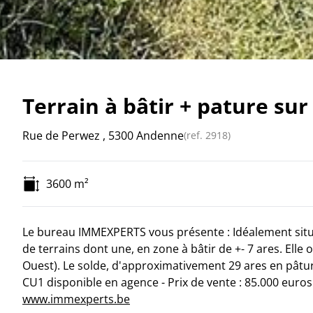
Terrain à bâtir + pature sur
Rue de Perwez , 5300 Andenne
(ref.
2918
)
3600
m²
Le bureau IMMEXPERTS vous présente : Idéalement situé
de terrains dont une, en zone à bâtir de +- 7 ares. Elle 
Ouest). Le solde, d'approximativement 29 ares en pâture
CU1 disponible en agence - Prix de vente : 85.000 euro
www.immexperts.be