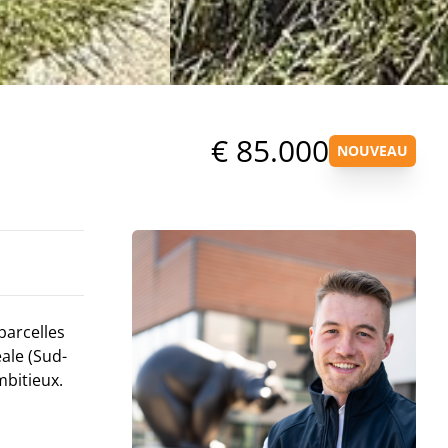
€ 85.000
NOUVEAU
parcelles
éale (Sud-
mbitieux.