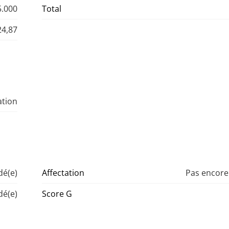
5.000
Total
24,87
ation
é(e)
Affectation
Pas encor
é(e)
Score G
é(e)
Score P