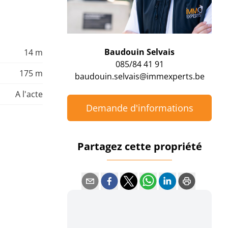
Baudouin Selvais
14 m
085/84 41 91
175 m
baudouin.selvais@immexperts.be
A l'acte
Demande d'informations
Partagez cette propriété