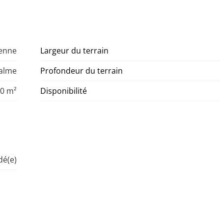
denne
Largeur du terrain
alme
Profondeur du terrain
00 m²
Disponibilité
é(e)