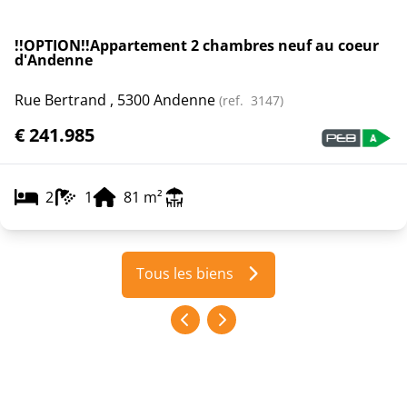
!!OPTION!!Appartement 2 chambres neuf au coeur
d'Andenne
Rue Bertrand , 5300 Andenne
(ref.
3147
)
€ 241.985
2
1
81
m²
Tous les biens