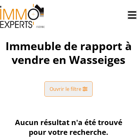
Aller au contenu principal
Immeuble de rapport à
vendre en Wasseiges
Ouvrir le filtre
Commune
Wasseiges (4219)
Aucun résultat n'a été trouvé
Remove
Vue de la carte
pour votre recherche.