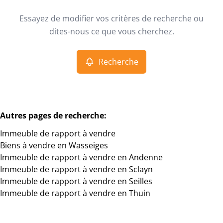
Type
Essayez de modifier vos critères de recherche ou
Immeuble de rapport
Recherche
Trier par
Remove
dites-nous ce que vous cherchez.
Recherche
Critères plus
Min. budget
Autres pages de recherche
:
Immeuble de rapport à vendre
Max. budget
Biens à vendre en Wasseiges
Immeuble de rapport à vendre en Andenne
Immeuble de rapport à vendre en Sclayn
Immeuble de rapport à vendre en Seilles
Chercher
Immeuble de rapport à vendre en Thuin