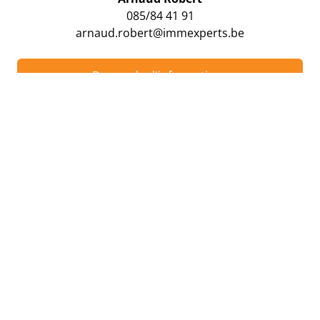
085/84 41 91
arnaud.robert@immexperts.be
Demande d'informations
Partagez cette propriété