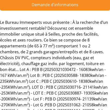
Demande d'informations
Le Bureau Immexperts vous présente : À la recherche d’un
investissement rentable? Découvrez cet ensemble
immobilier unique situé à Seilles, proche des facilités,
écoles et axes routiers. Ce bien se compose de 8
appartements (de 65 à 77 m²) comportant 1 ou 2
chambres, de 2 grands garages/entrepôts et de 8 caves.
Châssis DV PVC, compteurs individuels (eau, gaz et
électricité), chauffage gaz indiv. par logement, toiture en
bon état... Lot A : PEB B (20250321030472 - 16083kwh/an -
167 kWh/an.m²) Lot B : PEB C (2025030588- 18380kwh/an -
235kWh/an.m²) Lot C : PEB C (2025030610- 18380kwh/an
-235KWh/an.m²). LOT D : PEB C (2025030716- 21141kwh/an
-253KWh/an.m²) - LOT E : PEB C (2025030887- 19305kwh/an
-200KWh/an.m²) - Lot F : PEB D (2025030974- 21139kwh/an
-270KWh/an.m²) - Lot G :PEB D (2025031062- 21058kwh/an