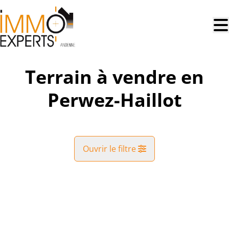
Aller au contenu principal
Terrain à vendre en
Perwez-Haillot
Ouvrir le filtre
Commune
VENDU
Perwez-Haillot (5352)
Remove
Vue de la carte