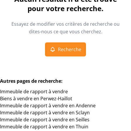
Vue de la carte
pour votre recherche.
Type
Essayez de modifier vos critères de recherche ou
Immeuble de rapport
Recherche
Trier par
Remove
dites-nous ce que vous cherchez.
Recherche
Critères plus
Min. budget
Autres pages de recherche
:
Immeuble de rapport à vendre
Max. budget
Biens à vendre en Perwez-Haillot
Immeuble de rapport à vendre en Andenne
Immeuble de rapport à vendre en Sclayn
Immeuble de rapport à vendre en Seilles
Chercher
Immeuble de rapport à vendre en Thuin