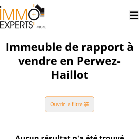
Aller au contenu principal
Immeuble de rapport à
vendre en Perwez-
Haillot
Ouvrir le filtre
Commune
Perwez-Haillot (5352)
Aucun résultat n'a été trouvé
Remove