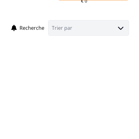
Recherche
Trier par
VENDU
Appartement Neuf au coeur d'Andenne