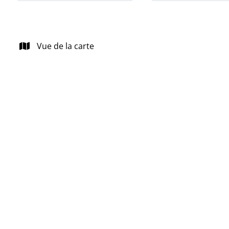
Vue de la carte
VENDU
!!! Option !!! Charmante maison 3