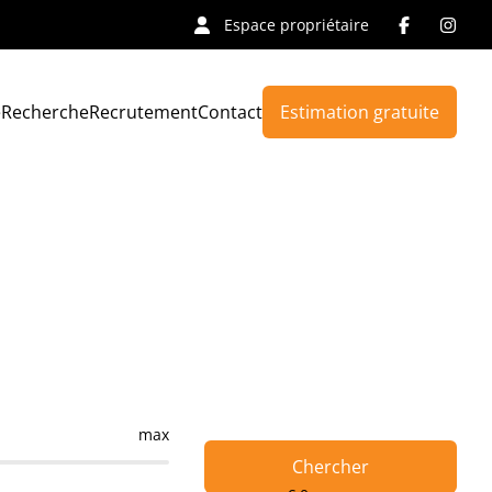
Espace propriétaire
e
Recherche
Recrutement
Contact
Estimation gratuite
max
Chercher