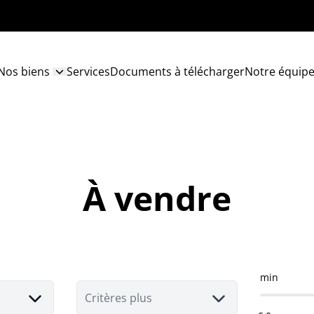
Nos biens
Services
Documents à télécharger
Notre équip
À vendre
min
Critères plus