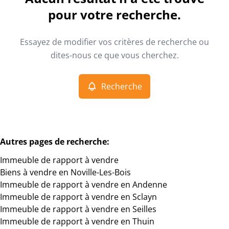
Vue de la carte
pour votre recherche.
Type
Essayez de modifier vos critères de recherche ou
Immeuble de rapport
Recherche
Trier par
Remove
dites-nous ce que vous cherchez.
Recherche
Critères plus
Min. budget
Autres pages de recherche
:
Immeuble de rapport à vendre
Max. budget
Biens à vendre en Noville-Les-Bois
Immeuble de rapport à vendre en Andenne
Immeuble de rapport à vendre en Sclayn
Immeuble de rapport à vendre en Seilles
Chercher
Immeuble de rapport à vendre en Thuin