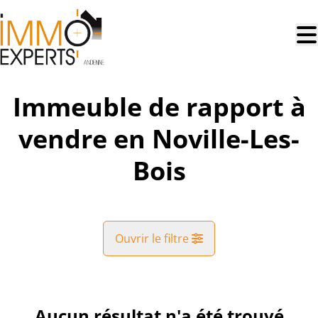
Aller au contenu principal
Immeuble de rapport à
vendre en Noville-Les-
Bois
Ouvrir le filtre
Commune
Noville-Les-Bois (5380)
Aucun résultat n'a été trouvé
Remove