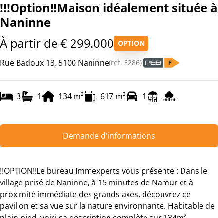
!!!Option!!Maison idéalement située à
Naninne
À partir de € 299.000
OPTION
Rue Badoux 13, 5100 Naninne
(ref.
3286
)
3
1
134
m²
617
m²
1
Demande d'informations
!!OPTION!!Le bureau Immexperts vous présente : Dans le
village prisé de Naninne, à 15 minutes de Namur et à
proximité immédiate des grands axes, découvrez ce
pavillon et sa vue sur la nature environnante. Habitable de
plain-pied, voici sa description complète sur 134m²