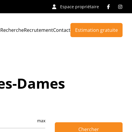
Espace propriétaire
e
Recherche
Recrutement
Contact
Estimation gratuite
Les-Dames
max
Chercher