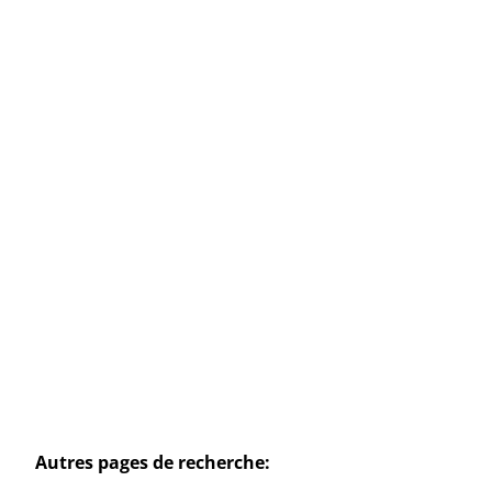
Spacieuse maison isolée, idéalement
située proche de Namur
Rue De Bayet 89, 5024 Marche-Les-Dames
(ref.
3259
)
À partir de € 399.000
4
1
136
m²
1354
m²
1
Autres pages de recherche
: