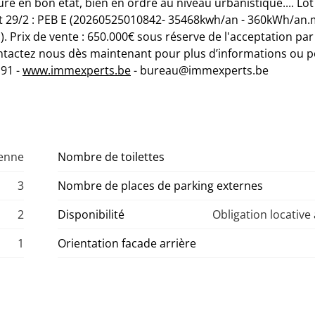
ture en bon état, bien en ordre au niveau urbanistique.... Lot
 29/2 : PEB E (20260525010842- 35468kwh/an - 360kWh/an.m
Prix de vente : 650.000€ sous réserve de l'acceptation par
ontactez nous dès maintenant pour plus d’informations ou 
.91 -
www.immexperts.be
- bureau@immexperts.be
denne
Nombre de toilettes
3
Nombre de places de parking externes
2
Disponibilité
Obligation locative
1
Orientation facade arrière