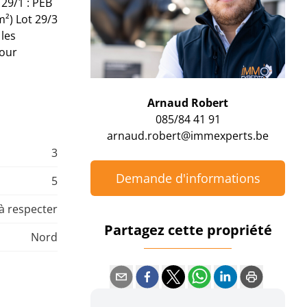
 29/1 : PEB
²) Lot 29/3
 les
pour
Arnaud Robert
085/84 41 91
arnaud.robert@immexperts.be
3
Demande d'informations
5
 à respecter
Partagez cette propriété
Nord