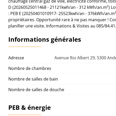
chauffage central gaz de ville, électricité conforme, toi
D (20260525011468 - 21121kwh/an - 312 kWh/an.m²) Lot
: PEB E (20250401010917- 25523kwh/an - 376kWh/an.m²). 
propriétaires. Opportunité rare à ne pas manquer ! C
planifier une visite. Informations & Visites au 085/84.41
Informations générales
Adresse
Avenue Roi Albert 29, 5300 An
Nombre de chambres
Nombre de salles de bain
Nombre de salles de douche
PEB & énergie