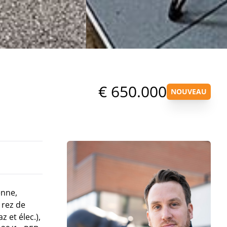
€ 650.000
NOUVEAU
enne,
 rez de
 et élec.),