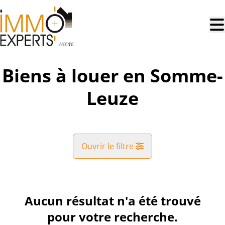
Aller au contenu principal
Biens à louer en Somme-
Leuze
Ouvrir le filtre
Commune
Somme-Leuze (5377)
Aucun résultat n'a été trouvé
Remove
Vue de la carte
pour votre recherche.