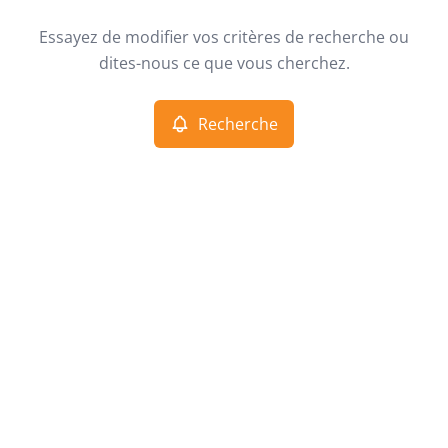
Type
Essayez de modifier vos critères de recherche ou
Recherche
Trier par
dites-nous ce que vous cherchez.
Critères plus
Recherche
Min. budget
Max. budget
Chercher