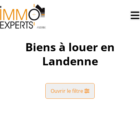
Aller au contenu principal
Biens à louer en
Landenne
Ouvrir le filtre
Commune
NOUVEAU
Andenne (5300)
Remove
Vue de la carte