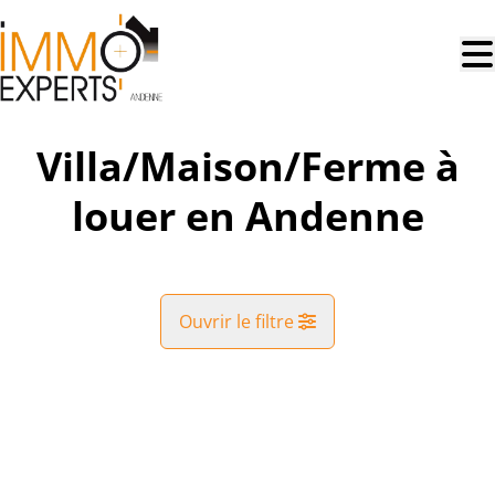
Aller au contenu principal
Villa/Maison/Ferme à
louer en Andenne
Ouvrir le filtre
Commune
NOUVEAU
Andenne (5300)
Remove
Vue de la carte