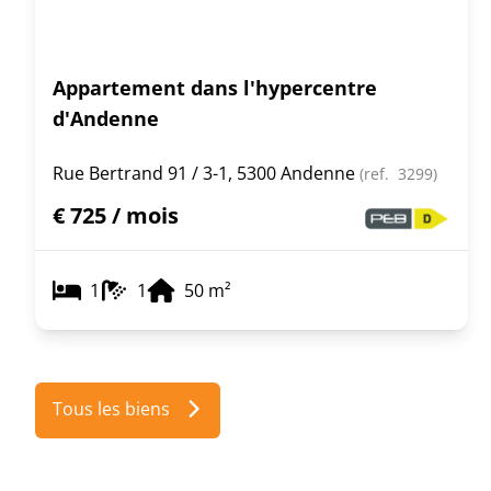
Appartement dans l'hypercentre
d'Andenne
Rue Bertrand 91 / 3-1, 5300 Andenne
(ref.
3299
)
€ 725 / mois
1
1
50
m²
Tous les biens