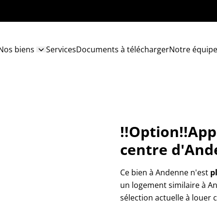
Nos biens
Services
Documents à télécharger
Notre équip
!!Option!!Ap
centre d'An
Ce bien à Andenne n'est
p
un logement similaire à A
sélection actuelle à louer 