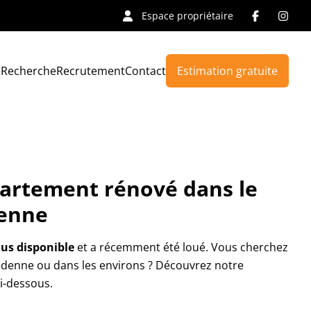
Espace propriétaire
e
Recherche
Recrutement
Contact
Estimation gratuite
partement rénové dans le
denne
lus disponible
et a récemment été loué. Vous cherchez
ndenne ou dans les environs ? Découvrez notre
ci-dessous.